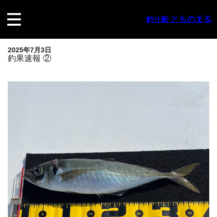
内
容
とものまる
釣り船
を
ス
キ
2025年7月3日
ッ
釣果速報 ②
プ