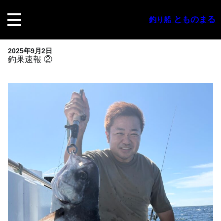
内
容
とものまる
釣り船
を
ス
キ
2025年9月2日
ッ
釣果速報 ②
プ