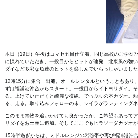
本日（19日）午後はコマセ五目仕立船、同じ高校のご学友
に慣れていただき、一投目からヒットが連発！北東風の強い
ダイなど多彩な魚達のヒットを楽しんでいらっしゃいました
12時15分に集合→出船。オールレンタルということもあ
ずは福浦港沖合からスタート。一投目からイトヨリダイ。そ
る。上げていただくと綺麗な横線、でっぷりの本カツオ。船
る、走る。取り込みフォローの末、シイラがランディングネ
このまま青物を追いかけても良かったが、ご希望もあってア
リダイをお土産に追加。そしてここでもヒラソーダカツオが
15時半過ぎからは、ミドルレンジの岩礁帯や再び福浦港沖