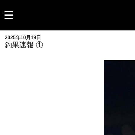
内
容
を
ス
キ
2025年10月19日
ッ
釣果速報 ①
プ