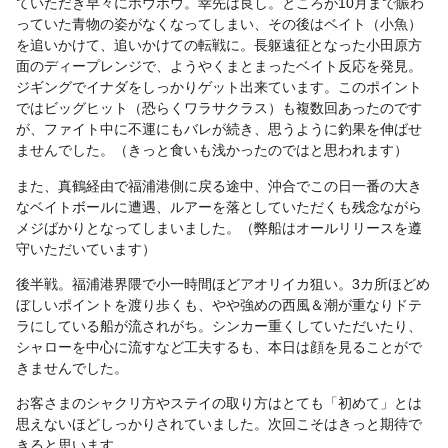
ていただき早々にホウボウ。幸先は良し。ところが10月まで賑わ
っていた青物の姿がなくなってしまい、その後はベイト（小魚）
を追いかけて、追いかけての転戦に。長躯遠征となった小田原方
面のディープレンジで、ようやくまとまったベイト反応を発見。
ジギングでイナダをしっかりゲット出来ています。このポイント
ではビッグヒット（恐らくワラサクラス）も複数回あったのです
が、ファイト中に不運にもバレが続き、思うように釣果を伸ばせ
ませんでした。（きっと食いも浅かったのではと思われます）
また、真鶴経由で福浦港側に戻る途中、沖合でこの日一番の大き
なベイトボールに遭遇、ルアーを落としていただくも残念ながら
メジばかりとなってしまいました。（弊船はオールリリースを遵
守いただいています）
後半戦。福浦港界隈で小一時間ほどアオリイカ狙い。3カ所ほどめ
ぼしいポイントを渡り歩くも、やや強めの西風＆潮が重なりドテ
ラにしている船が流されがち。シンカー重くしていただいたり、
シャローを中心に流すなど工夫するも、本日は顔を見ることがで
きませんでした。
お客さまのシャクリ方やステイの取り方はとても「初めて」とは
思えないほどしっかりされていました。次回こそはきっと期待で
きると思います。