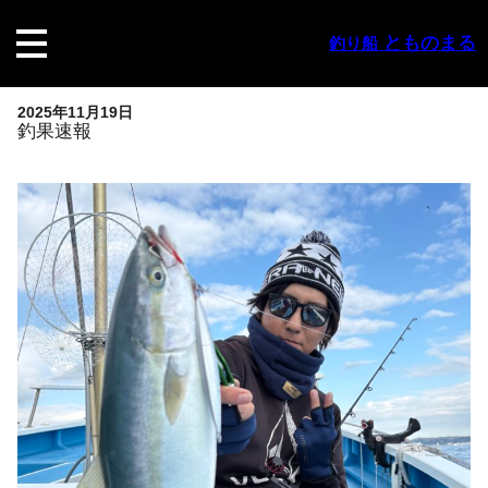
内
容
とものまる
釣り船
を
ス
キ
2025年11月19日
ッ
釣果速報
プ