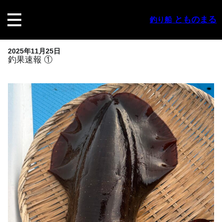
内
容
とものまる
釣り船
を
ス
キ
2025年11月25日
ッ
釣果速報 ①
プ