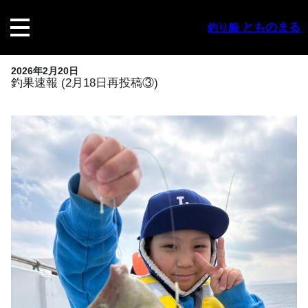
内
容
とものまる
釣り船
を
ス
キ
2026年2月20日
ッ
釣果速報 (2月18日再投稿③)
プ