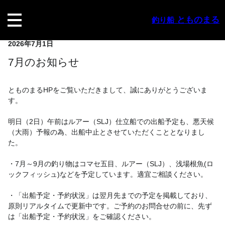
内
容
とものまる
釣り船
を
ス
2026年7月1日
キ
ッ
7月のお知らせ
プ
とものまるHPをご覧いただきまして、誠にありがとうございま
す。
明日（2日）午前はルアー（SLJ）仕立船での出船予定も、悪天候
（大雨）予報の為、出船中止とさせていただくこととなりまし
た。
・7月～9月の釣り物はコマセ五目、ルアー（SLJ）、浅場根魚(ロ
ックフィッシュ)などを予定しています。適宜ご相談ください。
・「出船予定・予約状況」は翌月先までの予定を掲載しており、
原則リアルタイムで更新中です。ご予約のお問合せの前に、先ず
は「出船予定・予約状況」をご確認ください。　