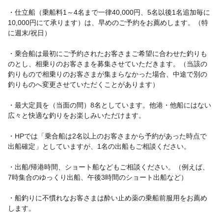
・仕立船（乗船料1～4名まで一律40,000円、5名以後1名追加毎に
10,000円にて承ります）は、早めのご予約をお薦めします。（特
に週末/祝日）
・乗合船は最初にご予約されたお客さまご希望に合わせた釣りも
のとし、相乗りのお客さまを募集させていただきます。（当該の
釣りもので相乗りのお客さまが集まらなかった場合、中途で別の
釣りものへ変更させていただくことがあります）
・最大定員を（当面の間）8名としています。他港・他船にはない
広々と快適な釣りをお楽しみいただけます。
・HPでは「乗合船は2名以上のお客さまから予約があった時点で
出船確定」としていますが、1名の出船もご相談ください。
・出船/帰港時間、ショート船などもご相談ください。（例えば、
7時集合のゆっくり出船、午後3時間のショート出船など）
・船釣りに不慣れなお客さまは酔い止め薬の乗船前服用をお薦め
します。