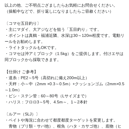
以上の他、ご不明点ござましたらお気軽にお問合せください。
（操船中などで、折り返しになりましたらご容赦ください）
〔コマセ五目釣り〕
・主にマダイ、大アジなどを狙う「五目釣り」です。
・ポイントは真鶴・福浦近隣、水深は30～120m程度です。電動リ
ールをお勧めします。
・ライトタックルもOKです。
・コマセは沖アミブロック（1.5kg）をご提供します。付けエサは
同ブロックから採取できます。
【仕掛け ご参考】
・道糸：PE2～5号（高切れに備え200m以上）
・天秤：小～中（2mm ×0.3～0.5m）+クッションゴム（2mm×0.5
～1.0m）
・ビシ・ステン管：60～80号（Lサイズまで）
・ハリス：フロロ3～5号、4.5m～、1～2本針
〔ルアー（SLJ）〕
・ベイトや海況に合わせて都度都度ターゲットを変更します。
　青物（ブリ類・サバ他）、根魚（ハタ・カサゴ他）、底物（ヒ