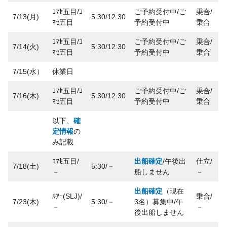
ｺﾏｾ五目/ｺ
ご予約受付中/ご
乗合/
7/13(月)
5:30/12:30
ﾏｾ五目
予約受付中
乗合
ｺﾏｾ五目/ｺ
ご予約受付中/ご
乗合/
7/14(火)
5:30/12:30
ﾏｾ五目
予約受付中
乗合
7/15(水）
休業日
ｺﾏｾ五目/ｺ
ご予約受付中/ご
乗合/
7/16(木)
5:30/12:30
ﾏｾ五目
予約受付中
乗合
以下、
確
定情報
の
み記載
ｺﾏｾ五目/
出船確定
/午後出
仕立/
7/18(土)
5:30/－
－
船しません
－
出船確定
（現在
ﾙｱｰ(SLJ)/
乗合/
7/23(木)
5:30/－
3名）募集中/午
－
－
後出船しません