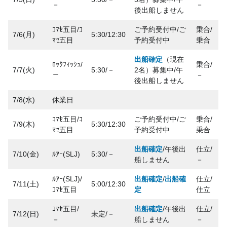
－
－
後出船しません
ｺﾏｾ五目/ｺ
ご予約受付中/ご
乗合/
7/6(月)
5:30/12:30
ﾏｾ五目
予約受付中
乗合
出船確定
（現在
ﾛｯｸﾌｨｯｼｭ/
乗合/
7/7(火)
5:30/－
2名）募集中/午
－
－
後出船しません
7/8(水)
休業日
ｺﾏｾ五目/ｺ
ご予約受付中/ご
乗合/
7/9(木)
5:30/12:30
ﾏｾ五目
予約受付中
乗合
出船確定
/午後出
仕立/
7/10(金)
ﾙｱｰ(SLJ)
5:30/－
船しません
－
ﾙｱｰ(SLJ)/
出船確定
/
出船確
仕立/
7/11(土)
5:00/12:30
ｺﾏｾ五目
定
仕立
ｺﾏｾ五目/
出船確定
/午後出
仕立/
7/12(日)
未定/－
－
船しません
－