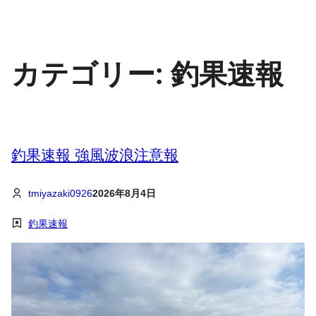
内
容
を
ス
カテゴリー:
釣果速報
キ
ッ
プ
釣果速報 強風波浪注意報
tmiyazaki0926
2026年8月4日
釣果速報