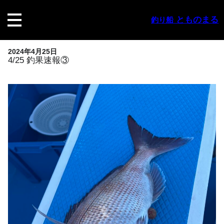
内
容
とものまる
釣り船
を
ス
キ
2024年4月25日
ッ
4/25 釣果速報③
プ