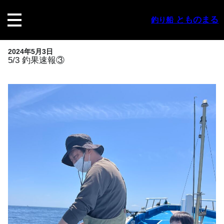
内
容
とものまる
釣り船
を
ス
キ
2024年5月3日
ッ
5/3 釣果速報③
プ