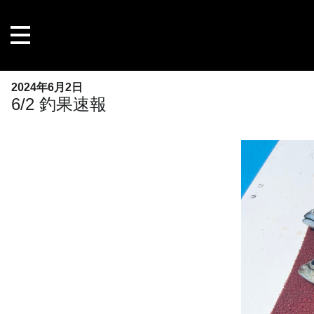
内
容
を
ス
キ
2024年6月2日
ッ
6/2 釣果速報
プ