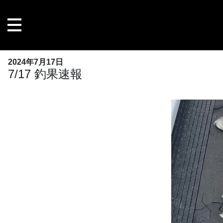
内
容
を
ス
キ
2024年7月17日
ッ
7/17 釣果速報
プ