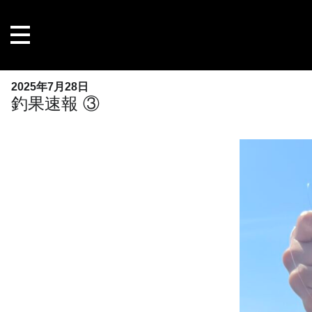
内
容
を
ス
キ
2025年7月28日
ッ
釣果速報 ③
プ