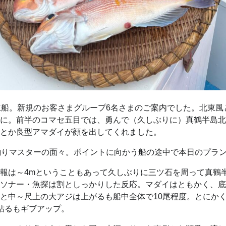
立船。新規のお客さまグループ6名さまのご案内でした。北東
に。前半のコマセ五目では、勇んで（久しぶりに）真鶴半島北
とか良型アマダイが顔を出してくれました。
釣りマスターの面々。ポイントに向かう船の途中で本日のプラ
報は～4mということもあって久しぶりに三ツ石を周って真鶴半
ソナー・魚探は割としっかりした反応。マダイはともかく、底
と中～尺上の大アジは上がるも船中全体で10尾程度。とにか
粘るもギブアップ。