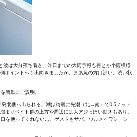
風と波は大分落ち着き、昨日までの大雨予報も何とか小雨模様
側ポイントへも出向きましたが、まあ魚の方は渋い、渋い状
ンを簡単にご説明。
島北側へ出られる。潮は綺麗に先潮（北→南）で0.5ノット
溜まりベイト群の上方や周辺には大アジっぽい動きもあり。
く口を使ってくれない…。ゲストもサバ、ウルメイワシ、シ