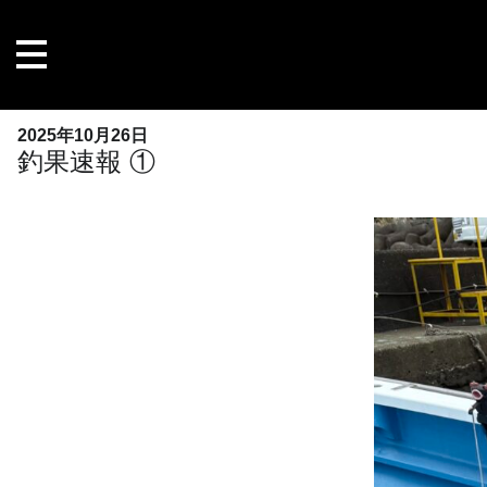
内
容
を
ス
キ
2025年10月26日
ッ
釣果速報 ①
プ