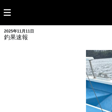
内
容
を
ス
キ
2025年11月11日
ッ
釣果速報
プ