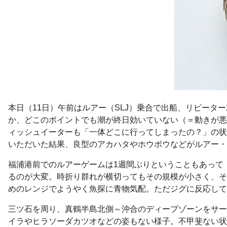
本日（11日）午前はルアー（SLJ）乗合で出船、リピー
か、どこのポイントでも潮が終日効いていない（＝動きが悪
ィッシュイーターも「一体どこに行ってしまったの？」の状
いただいた結果、良型のアカハタやホウボウなどがルアー・
福浦港前でのルアーゲームは1週間ぶりということもあって
るのが大変。時折り群れが横切ってもその規模が小さく、そ
めのレンジでようやく魚探に青物気配。ただジグに反応して
三ツ石を周り、真鶴半島北側～沖合のディープゾーンをサー
イラやヒラソーダカツオなどの姿もない様子。不甲斐ない状