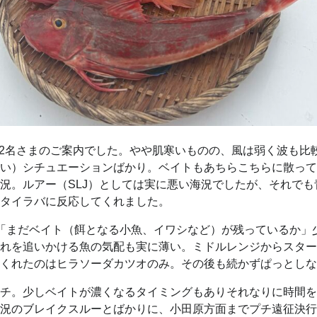
ター2名さまのご案内でした。やや肌寒いものの、風は弱く波も
い）シチュエーションばかり。ベイトもあちらこちらに散って
況。ルアー（SLJ）としては実に悪い海況でしたが、それで
タイラバに反応してくれました。
「まだベイト（餌となる小魚、イワシなど）が残っているか」
れを追いかける魚の気配も実に薄い。ミドルレンジからスター
くれたのはヒラソーダカツオのみ。その後も続かずぱっとしな
チ。少しベイトが濃くなるタイミングもありそれなりに時間を
況のブレイクスルーとばかりに、小田原方面までプチ遠征決行