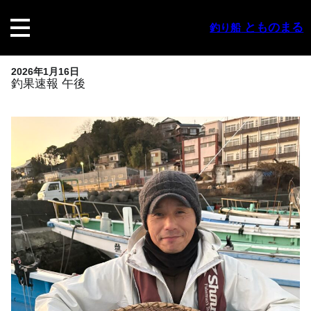
内
容
とものまる
釣り船
を
ス
キ
2026年1月16日
ッ
釣果速報 午後
プ