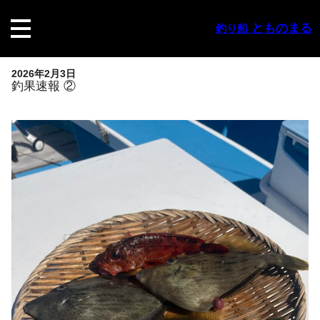
内
容
とものまる
釣り船
を
ス
キ
2026年2月3日
ッ
釣果速報 ②
プ