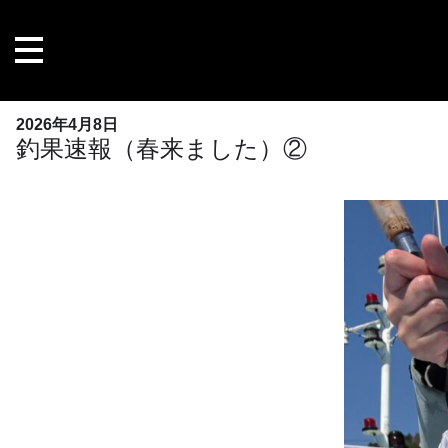
内
容
を
ス
キ
2026年4月8日
ッ
釣果速報（春来ました）②
プ