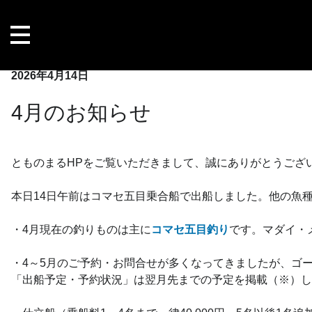
内
容
を
ス
キ
2026年4月14日
ッ
4月のお知らせ
プ
とものまるHPをご覧いただきまして、誠にありがとうござ
本日14日午前はコマセ五目乗合船で出船しました。他の魚
・4月現在の釣りものは主に
コマセ五目釣り
です。マダイ・
・4～5月のご予約・お問合せが多くなってきましたが、ゴ
「出船予定・予約状況」は翌月先までの予定を掲載（※）し