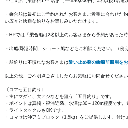
・仕立船（乗船料1～4名まで一律40,000円、5名以後1名追
・乗合船は最初にご予約されたお客さまご希望に合わせた釣
い広々と快適な釣りをお楽しみいただけます。
・HPでは「乗合船は2名以上のお客さまから予約があった
・出船/帰港時間、ショート船などもご相談ください。（例
・船釣りに不慣れなお客さまは
酔い止め薬の乗船前服用をお
以上の他、ご不明点ござましたらお気軽にお問合せください
〔コマセ五目釣り〕
・主にマダイ、大アジなどを狙う「五目釣り」です。
・ポイントは真鶴・福浦近隣、水深は30～120m程度です
・ライトタックルもOKです。
・コマセは沖アミブロック（1.5kg）をご提供します。付