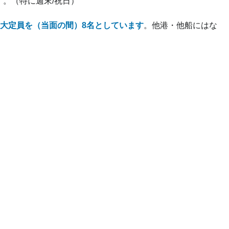
す
。（特に週末/祝日）
大定員を（当面の間）8名としています
。他港・他船にはな
。
）