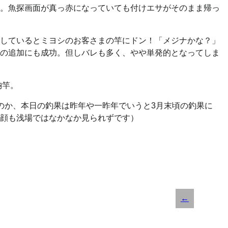
。魚探画面が真っ赤になっていても付けエサがそのまま帰っ
しているとミヨシのお客さまの竿にドン！「メジナかな？」
の追加にも成功。但しバレも多く、やや単発的となってしま
納竿。
のか、本日の釣果は昨年や一昨年でいうと3月末頃の釣果に
顔も浅場ではなかなか見られずです）
←