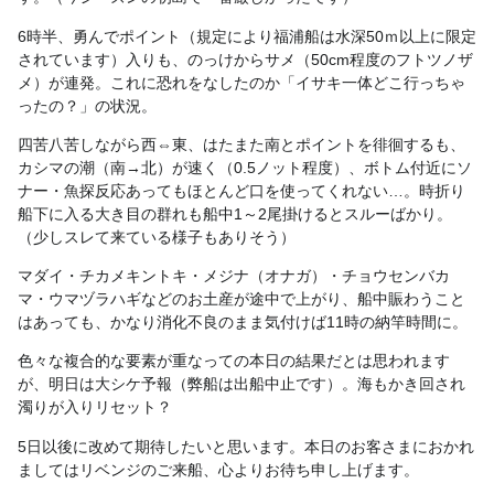
6時半、勇んでポイント（規定により福浦船は水深50ｍ以上に限定
されています）入りも、のっけからサメ（50cm程度のフトツノザ
メ）が連発。これに恐れをなしたのか「イサキ一体どこ行っちゃ
ったの？」の状況。
四苦八苦しながら西⇔東、はたまた南とポイントを徘徊するも、
カシマの潮（南→北）が速く（0.5ノット程度）、ボトム付近にソ
ナー・魚探反応あってもほとんど口を使ってくれない…。時折り
船下に入る大き目の群れも船中1～2尾掛けるとスルーばかり。
（少しスレて来ている様子もありそう）
マダイ・チカメキントキ・メジナ（オナガ）・チョウセンバカ
マ・ウマヅラハギなどのお土産が途中で上がり、船中賑わうこと
はあっても、かなり消化不良のまま気付けば11時の納竿時間に。
色々な複合的な要素が重なっての本日の結果だとは思われます
が、明日は大シケ予報（弊船は出船中止です）。海もかき回され
濁りが入りリセット？
5日以後に改めて期待したいと思います。本日のお客さまにおかれ
ましてはリベンジのご来船、心よりお待ち申し上げます。