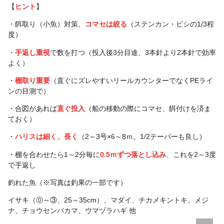
【
ヒント
】
・餌取り（小魚）対策、
コマセは絞る
（ステンカン・ビシの1/3程
度）
・
手返し重視
で数を打つ（投入後3分目途、3本針より2本針で効率
よく）
・
棚取り重要
（直ぐにズレやすいリールカウンターでなくPEライ
ンの目測で）
・合図があれば
直ぐ投入
（船の移動の際にコマセ、餌付けを済ま
ておく）
・
ハリスは細く、長く
（2～3号×6～8ｍ。1/2テーパーも良し）
・棚を合わせたら1～2分毎に
0.5ｍずつ落とし込み
、これを2～3度
で手返し
釣れた魚（※写真は釣果の一部です）
イサキ（⓪～③、25～35cm）、マダイ、チカメキントキ、メジ
ナ、チョウセンバカマ、ウマヅラハギ 他