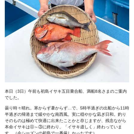
本日（3日）午前も初島イサキ五目乗合船、満船8名さまのご案内
でした。
曇り時々晴れ。寒からず暑からず…で、5時半過ぎの出船から11時
半過ぎの帰港まで緩やかな南西風。実に穏やかな凪ぎ日和。釣り
そのものは極めて快適に出来たことかと存じますが、残念ながら
本命イサキは⓪～③に終わり、「イサキ虚しく」終わっていま
す。（今シーズンの初島で一番厳しかったです）