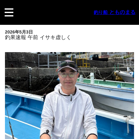
内
容
とものまる
釣り船
を
ス
キ
2026年5月3日
ッ
釣果速報 午前 イサキ虚しく
プ