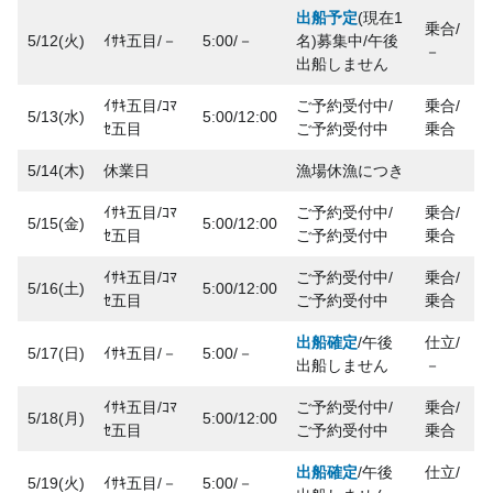
出船予定
(現在1
乗合/
5/12(火)
ｲｻｷ五目/－
5:00/－
名)募集中/午後
－
出船しません
ｲｻｷ五目/ｺﾏ
ご予約受付中/
乗合/
5/13(水)
5:00/12:00
ｾ五目
ご予約受付中
乗合
5/14(木)
休業日
漁場休漁につき
ｲｻｷ五目/ｺﾏ
ご予約受付中/
乗合/
5/15(金)
5:00/12:00
ｾ五目
ご予約受付中
乗合
ｲｻｷ五目/ｺﾏ
ご予約受付中/
乗合/
5/16(土)
5:00/12:00
ｾ五目
ご予約受付中
乗合
出船確定
/午後
仕立/
5/17(日)
ｲｻｷ五目/－
5:00/－
出船しません
－
ｲｻｷ五目/ｺﾏ
ご予約受付中/
乗合/
5/18(月)
5:00/12:00
ｾ五目
ご予約受付中
乗合
出船確定
/午後
仕立/
5/19(火)
ｲｻｷ五目/－
5:00/－