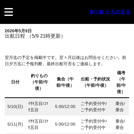
内
容
とものまる
釣り船
を
ス
キ
2026年5月9日
ッ
出航日程 （5/9 21時更新）
プ
翌月迄の予定を掲載中です。翌々月以後はお問合せください。前
日夕方迄に予報判断、最終出船可否をご連絡します。
備考
釣りもの
集合（午
出船・予約状況
（午
日付
（午前/午
前/午後）
（午前/午後）
前/午
後）
後）
ｲｻｷ五目/ｺﾏ
ご予約受付中/
乗合/
5/10(日)
5:00/12:00
ｾ五目
ご予約受付中
乗合
ｲｻｷ五目/ｺﾏ
ご予約受付中/
乗合/
5/11(月)
5:00/12:00
ｾ五目
ご予約受付中
乗合