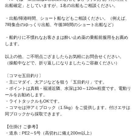
出船確定」としていますが、1名の出船もご相談ください。
・出船/帰港時間、ショート船などもご相談ください。（例えば、
7時集合のゆっくり出船、午後3時間のショート出船など）
・船釣りに不慣れなお客さまは酔い止め薬の乗船前服用をお薦め
します。
以上の他、ご不明点ござましたらお気軽にお問合せください。
（操船中などで、折り返しになりましたらご容赦ください）
〔コマセ五目釣り〕
・主にマダイ、大アジなどを狙う「五目釣り」です。
・ポイントは真鶴・福浦近隣、水深は30～120m程度です。電動リ
ールをお勧めします。
・ライトタックルもOKです。
・コマセは沖アミブロック（1.5kg）をご提供します。付けエサは
同ブロックから採取できます。
【仕掛け ご参考】
・道糸：PE2～5号（高切れに備え200m以上）