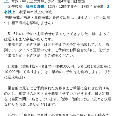
上
、水深50ｍ以上の海域、第2・第4木曜日は禁漁
　②午後船：
福浦＆真鶴
、12時～12時半集合→17時半頃帰港、
2
名以上
、水深30ｍ以上の海域
 初島海域と福浦・真鶴海域とを跨ぐ出船はしません。（同一出船
中に相互海域を移動しません）
・5～6月のご予約・お問合せが多くなってきました。週によって
は週末もまだ余裕があります。
「出船予定・予約状況」は翌月先までの予定を掲載しており、原
則リアルタイムで更新中です。ご予約のお問合せの前に、先ずは
「出船予定・予約状況」をご確認ください。　
・仕立船（乗船料1～4名まで一律40,000円、5名以後1名追加毎に
10,000円にて承ります）は、早めのご予約をお薦めします。（特
に週末/祝日）
・乗合船は最初にご予約されたお客さまご希望に合わせた釣りも
のとし、相乗りのお客さまを募集させていただきます。最大定員
を（当面の間）8名としています。他港・他船にはない広々と快適
な釣りをお楽しみいただけます。
・HPでは「乗合船は2名以上のお客さまから予約があった時点で