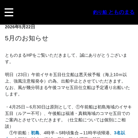
内
容
とものまる
釣り船
を
ス
2026年5月22日
キ
ッ
5月のお知らせ
プ
とものまるHPをご覧いただきまして、誠にありがとうございま
す。
明日（23日）午前イサキ五目仕立船は悪天候予報（海上10ｍ以
上、強風注意報発令）の為、出船中止とさせていただきます。
なお、風が幾分弱まる午後コマセ五目仕立船は予定通り出船いた
します。
・4月25日～6月30日は原則として、①午前船は初島海域のイサキ
五目（ルアー不可）、午後船は福浦・真鶴海域のコマセ五目での
ご案内とさせていただきます。（仕立船については個別にご相
談）
　①午前船：
初島
、4時半～5時頃集合→11時半頃帰港、
3名以