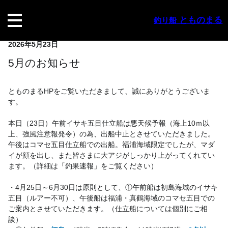
内
容
とものまる
釣り船
を
ス
2026年5月23日
キ
ッ
5月のお知らせ
プ
とものまるHPをご覧いただきまして、誠にありがとうございま
す。
本日（23日）午前イサキ五目仕立船は悪天候予報（海上10ｍ以
上、強風注意報発令）の為、出船中止とさせていただきました。
午後はコマセ五目仕立船での出船。福浦海域限定でしたが、マダ
イが顔を出し、また皆さまに大アジがしっかり上がってくれてい
ます。（詳細は「釣果速報」をご覧ください）
・4月25日～6月30日は原則として、①午前船は初島海域のイサキ
五目（ルアー不可）、午後船は福浦・真鶴海域のコマセ五目での
ご案内とさせていただきます。（仕立船については個別にご相
談）