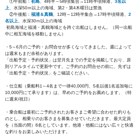
　①午前船：
初島
、4時半～5時頃集合→11時半頃帰港、
3名以
上
、水深50ｍ以上の海域、第2・第4木曜日は禁漁
　②午後船：
福浦＆真鶴
、12時～12時半集合→17時半頃帰港、
2
名以上
、水深30ｍ以上の海域
 初島海域と福浦・真鶴海域とを跨ぐ出船はしません。（同一出船
中に相互海域を移動しません）
・5～6月のご予約・お問合せが多くなってきました。週によって
は週末もまだ余裕があります。
「出船予定・予約状況」は翌月先までの予定を掲載しており、原
則リアルタイムで更新中です。ご予約のお問合せの前に、先ずは
「出船予定・予約状況」をご確認ください。　
・仕立船（乗船料1～4名まで一律40,000円、5名以後1名追加毎に
10,000円にて承ります）は、早めのご予約をお薦めします。（特
に週末/祝日）
・乗合船は最初にご予約されたお客さまご希望に合わせた釣りも
のとし、相乗りのお客さまを募集させていただきます。最大定員
を（当面の間）8名としています。他港・他船にはない広々と快適
な釣りをお楽しみいただけます。