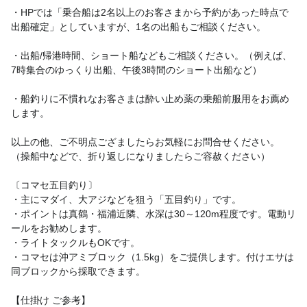
・HPでは「乗合船は2名以上のお客さまから予約があった時点で
出船確定」としていますが、1名の出船もご相談ください。
・出船/帰港時間、ショート船などもご相談ください。（例えば、
7時集合のゆっくり出船、午後3時間のショート出船など）
・船釣りに不慣れなお客さまは酔い止め薬の乗船前服用をお薦め
します。
以上の他、ご不明点ござましたらお気軽にお問合せください。
（操船中などで、折り返しになりましたらご容赦ください）
〔コマセ五目釣り〕
・主にマダイ、大アジなどを狙う「五目釣り」です。
・ポイントは真鶴・福浦近隣、水深は30～120m程度です。電動リ
ールをお勧めします。
・ライトタックルもOKです。
・コマセは沖アミブロック（1.5kg）をご提供します。付けエサは
同ブロックから採取できます。
【仕掛け ご参考】