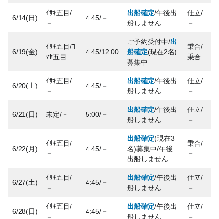
ｲｻｷ五目/
出船確定
/午後出
仕立/
6/14(日)
4:45/－
－
船しません
－
ご予約受付中/
出
ｲｻｷ五目/ｺ
乗合/
6/19(金)
4:45/12:00
船確定
(現在2名)
ﾏｾ五目
乗合
募集中
ｲｻｷ五目/
出船確定
/午後出
仕立/
6/20(土)
4:45/－
－
船しません
－
出船確定
/午後出
仕立/
6/21(日)
未定/－
5:00/－
船しません
－
出船確定
(現在3
ｲｻｷ五目/
乗合/
6/22(月)
4:45/－
名)募集中/午後
－
－
出船しません
ｲｻｷ五目/
出船確定
/午後出
仕立/
6/27(土)
4:45/－
－
船しません
－
ｲｻｷ五目/
出船確定
/午後出
仕立/
6/28(日)
4:45/－
－
船しません
－