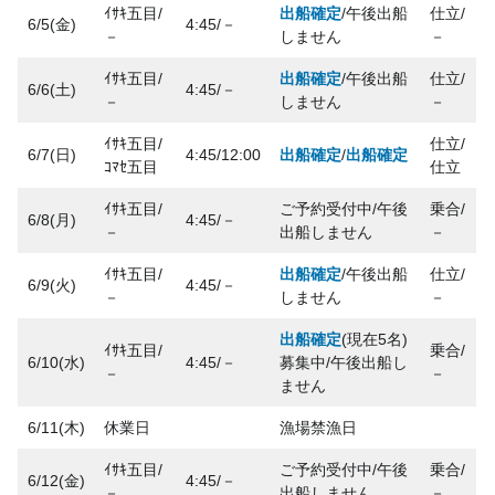
ｲｻｷ五目/
出船確定
/午後出船
仕立/
6/5(金)
4:45/－
－
しません
－
ｲｻｷ五目/
出船確定
/午後出船
仕立/
6/6(土)
4:45/－
－
しません
－
ｲｻｷ五目/
仕立/
6/7(日)
4:45/12:00
出船確定
/
出船確定
ｺﾏｾ五目
仕立
ｲｻｷ五目/
ご予約受付中/午後
乗合/
6/8(月)
4:45/－
－
出船しません
－
ｲｻｷ五目/
出船確定
/午後出船
仕立/
6/9(火)
4:45/－
－
しません
－
出船確定
(現在5名)
ｲｻｷ五目/
乗合/
6/10(水)
4:45/－
募集中/午後出船し
－
－
ません
6/11(木)
休業日
漁場禁漁日
ｲｻｷ五目/
ご予約受付中/午後
乗合/
6/12(金)
4:45/－
－
出船しません
－