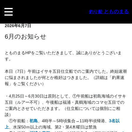
内
容
とものまる
釣り船
を
ス
2026年6月7日
キ
ッ
6月のお知らせ
プ
とものまるHPをご覧いただきまして、誠にありがとうございま
す。
本日（7日）午前はイサキ五目仕立船でのご案内でした。終始速潮
に悩まされましたが何とか格好はつきました。（詳細は「釣果速
報」をご覧ください）
・4月25日～6月30日は原則として、①午前船は初島海域のイサキ
五目（ルアー不可）、午後船は福浦・真鶴海域のコマセ五目での
ご案内とさせていただきます。（仕立船については個別にご相
談）
　①午前船：
初島
、4時半～5時頃集合→11時半頃帰港、
3名以
上
、水深50ｍ以上の海域、第2・第4木曜日は禁漁