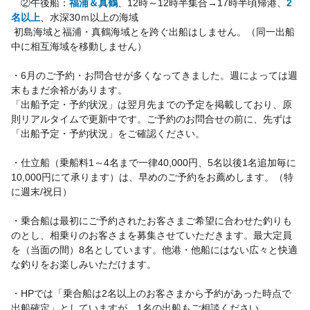
　②午後船：
福浦＆真鶴
、12時～12時半集合→17時半頃帰港、
2
名以上
、水深30ｍ以上の海域
 初島海域と福浦・真鶴海域とを跨ぐ出船はしません。（同一出船
中に相互海域を移動しません）
・6月のご予約・お問合せが多くなってきました。週によっては週
末もまだ余裕があります。
「出船予定・予約状況」は翌月先までの予定を掲載しており、原
則リアルタイムで更新中です。ご予約のお問合せの前に、先ずは
「出船予定・予約状況」をご確認ください。　
・仕立船（乗船料1～4名まで一律40,000円、5名以後1名追加毎に
10,000円にて承ります）は、早めのご予約をお薦めします。（特
に週末/祝日）
・乗合船は最初にご予約されたお客さまご希望に合わせた釣りも
のとし、相乗りのお客さまを募集させていただきます。最大定員
を（当面の間）8名としています。他港・他船にはない広々と快適
な釣りをお楽しみいただけます。
・HPでは「乗合船は2名以上のお客さまから予約があった時点で
出船確定」としていますが、1名の出船もご相談ください。