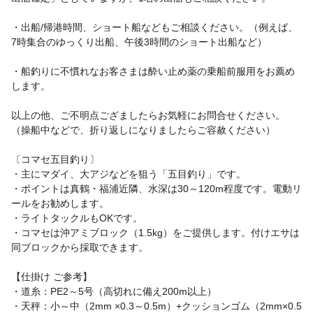
・出船/帰港時間、ショート船などもご相談ください。（例えば、
7時集合のゆっくり出船、午後3時間のショート出船など）
・船釣りに不慣れなお客さまは酔い止め薬の乗船前服用をお薦め
します。
以上の他、ご不明点ござましたらお気軽にお問合せください。
（操船中などで、折り返しになりましたらご容赦ください）
〔コマセ五目釣り〕
・主にマダイ、大アジなどを狙う「五目釣り」です。
・ポイントは真鶴・福浦近隣、水深は30～120m程度です。電動リ
ールをお勧めします。
・ライトタックルもOKです。
・コマセは沖アミブロック（1.5kg）をご提供します。付けエサは
同ブロックから採取できます。
【仕掛け ご参考】
・道糸：PE2～5号（高切れに備え200m以上）
・天秤：小～中（2mm ×0.3～0.5m）+クッションゴム（2mm×0.5