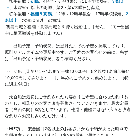
　①午前船：
初島
、4時半～5時頃集合→11時半頃帰港、
3名以
上
、水深50ｍ以上の海域、第2・第4木曜日は禁漁
　②午後船：
福浦＆真鶴
、12時～12時半集合→17時半頃帰港、
2
名以上
、水深30ｍ以上の海域
 初島海域と福浦・真鶴海域とを跨ぐ出船はしません。（同一出船
中に相互海域を移動しません）
・「出船予定・予約状況」は翌月先までの予定を掲載しており、
原則リアルタイムで更新中です。ご予約のお問合せの前に、先ず
は「出船予定・予約状況」をご確認ください。　
・仕立船（乗船料1～4名まで一律40,000円、5名以後1名追加毎に
10,000円にて承ります）は、早めのご予約をお薦めします。（特
に週末/祝日）
・乗合船は最初にご予約されたお客さまご希望に合わせた釣りも
のとし、相乗りのお客さまを募集させていただきます。最大定員
を（当面の間）8名としています。他港・他船にはない広々と快適
な釣りをお楽しみいただけます。
・HPでは「乗合船は2名以上のお客さまから予約があった時点で
出船確定」としていますが、1名の出船もご相談ください。