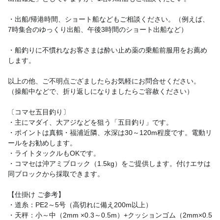
・出船/帰港時間、ショート船などもご相談ください。（例えば、
7時集合のゆっくり出船、午後3時間のショート出船など）
・船釣りに不慣れなお客さまは酔い止め薬の乗船前服用をお薦め
します。
以上の他、ご不明点ござましたらお気軽にお問合せください。
（操船中などで、折り返しになりましたらご容赦ください）
〔コマセ五目釣り〕
・主にマダイ、大アジなどを狙う「五目釣り」です。
・ポイントは真鶴・福浦近隣、水深は30～120m程度です。電動リ
ールをお勧めします。
・ライトタックルもOKです。
・コマセは沖アミブロック（1.5kg）をご提供します。付けエサは
同ブロックから採取できます。
【仕掛け ご参考】
・道糸：PE2～5号（高切れに備え200m以上）
・天秤：小～中（2mm ×0.3～0.5m）+クッションゴム（2mm×0.5