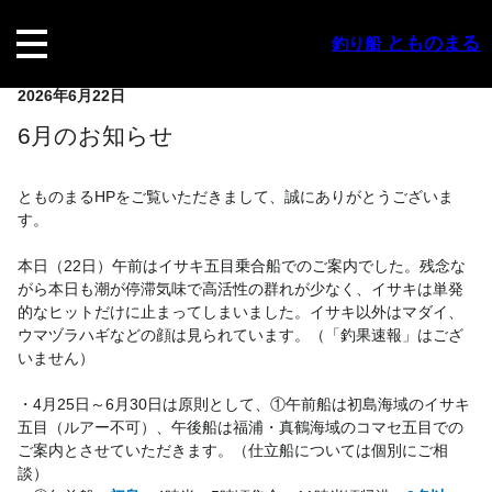
内
容
とものまる
釣り船
を
ス
2026年6月22日
キ
ッ
6月のお知らせ
プ
とものまるHPをご覧いただきまして、誠にありがとうございま
す。
本日（22日）午前はイサキ五目乗合船でのご案内でした。残念な
がら本日も潮が停滞気味で高活性の群れが少なく、イサキは単発
的なヒットだけに止まってしまいました。イサキ以外はマダイ、
ウマヅラハギなどの顔は見られています。（「釣果速報」はござ
いません）
・4月25日～6月30日は原則として、①午前船は初島海域のイサキ
五目（ルアー不可）、午後船は福浦・真鶴海域のコマセ五目での
ご案内とさせていただきます。（仕立船については個別にご相
談）